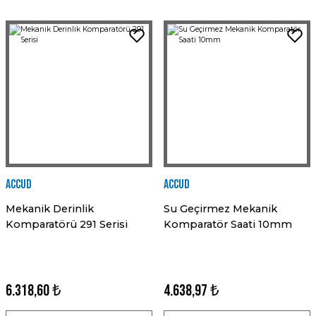
Accud
Accud
Mekanik Derinlik
Su Geçirmez Mekanik
Komparatörü 291 Serisi
Komparatör Saati 10mm
6.318,60 ₺
4.638,97 ₺