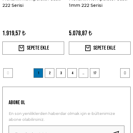
222 Serisi
1mm 222 Serisi
1.919,57 ₺
5.078,87 ₺
Sepete Ekle
Sepete Ekle
1
2
3
4
..
17
ABONE OL
En son yeniliklerden haberdar olmak için e-bültenimize
abone olabilirsiniz.