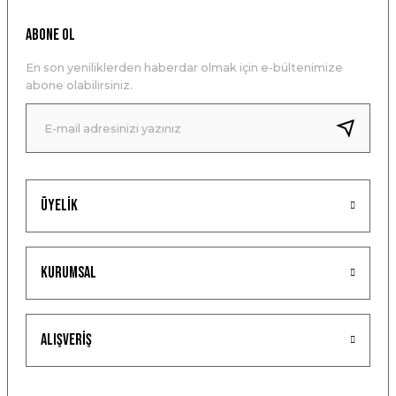
ABONE OL
En son yeniliklerden haberdar olmak için e-bültenimize
abone olabilirsiniz.
Üyelik
Kurumsal
Alışveriş