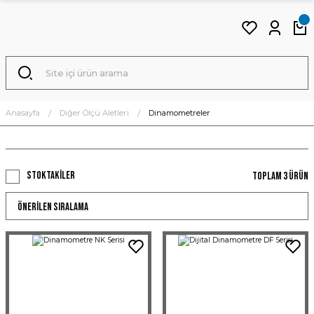
Anasayfa
Diğer Ölçü Aletleri
Dinamometreler
Stoktakiler
Toplam 3 ürün