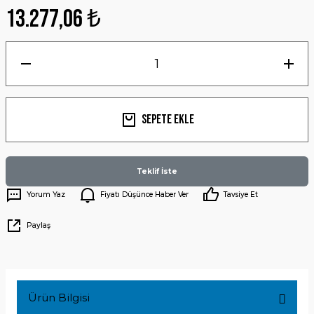
13.277,06 ₺
Sepete Ekle
Teklif İste
Yorum Yaz
Fiyatı Düşünce Haber Ver
Tavsiye Et
Paylaş
Ürün Bilgisi