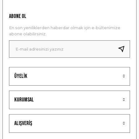
Ürün resmi kalitesiz, bozuk veya görüntülenemiyor.
ABONE OL
Ürün açıklamasında eksik bilgiler bulunuyor.
En son yeniliklerden haberdar olmak için e-bültenimize
Ürün bilgilerinde hatalar bulunuyor.
abone olabilirsiniz.
Ürün fiyatı diğer sitelerden daha pahalı.
Bu ürüne benzer farklı alternatifler olmalı.
Üyelik
Gönder
Kurumsal
Alışveriş