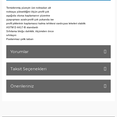
Temizlenmiş yüzeyin üst noktadan alt
noktaya yüksekliğini ölçün.profil çok
aşağıda olursa kaplamanın yüzerine
yyapışması azalır.profil çok yukarıda ise
profil piklerinin kaplamasız kalma
tehikesi vardır,pas lekeleri olabilir.
ASTM D 4417-B standardı
Sıfırlama bloğu dahildir, ölçümden önce
sıfırlayın
Paslanmaz çelik taban
Yorumlar
Taksit Seçenekleri
Bu ürüne ilk yorumu siz yapın!
Önerileriniz
Yorum Yaz
Bu ürünün fiyat bilgisi, resim, ürün açıklamalarında ve diğer
konularda yetersiz gördüğünüz noktaları öneri formunu
kullanarak tarafımıza iletebilirsiniz.
Görüş ve önerileriniz için teşekkür ederiz.