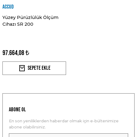
Accud
Yüzey Pürüzlülük Ölçüm
Cihazı SR 200
97.664,08 ₺
Sepete Ekle
ABONE OL
En son yeniliklerden haberdar olmak için e-bültenimize
abone olabilirsiniz.