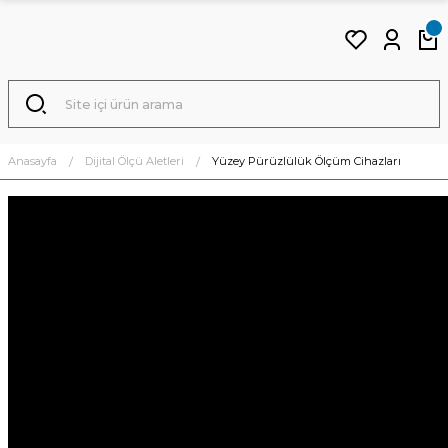
Anasayfa
Dijital Ölçü Aletleri
Yüzey Pürüzlülük Ölçüm Cihazları