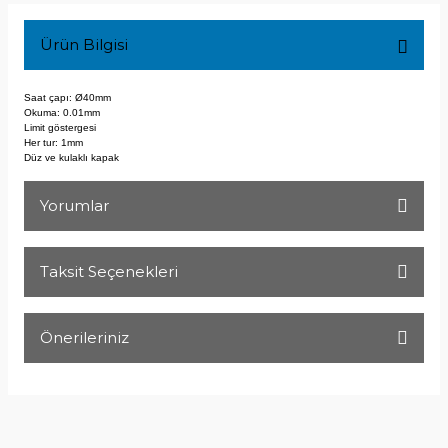
Ürün Bilgisi
Saat çapı: Ø40mm
Okuma: 0.01mm
Limit göstergesi
Her tur: 1mm
Düz ve kulaklı kapak
Yorumlar
Taksit Seçenekleri
Bu ürüne ilk yorumu siz yapın!
Önerileriniz
Yorum Yaz
Bu ürünün fiyat bilgisi, resim, ürün açıklamalarında ve diğer
konularda yetersiz gördüğünüz noktaları öneri formunu
kullanarak tarafımıza iletebilirsiniz.