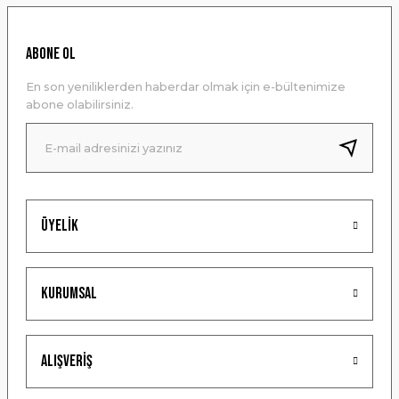
Görüş ve önerileriniz için teşekkür ederiz.
Ürün resmi kalitesiz, bozuk veya görüntülenemiyor.
ABONE OL
Ürün açıklamasında eksik bilgiler bulunuyor.
En son yeniliklerden haberdar olmak için e-bültenimize
Ürün bilgilerinde hatalar bulunuyor.
abone olabilirsiniz.
Ürün fiyatı diğer sitelerden daha pahalı.
Bu ürüne benzer farklı alternatifler olmalı.
Üyelik
Gönder
Kurumsal
Alışveriş