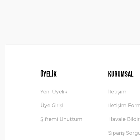
Ürün fiyatı diğer sitelerden daha pahalı.
Bu ürüne benzer farklı alternatifler olmalı.
Üyelik
Kurumsal
Yeni Üyelik
İletişim
Üye Girişi
İletişim For
Şifremi Unuttum
Havale Bild
Sipariş Sorg