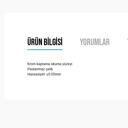
Ürün Bilgisi
Yorumlar
Krom kaplama okuma yüzeyi
Paslanmaz çelik
Hassasiyet: ±0.05mm
Bu ürünün fiyat bilgisi, resim, ürün açıklamalarında ve 
Görüş ve önerileriniz için teşekkür ederiz.
Ürün resmi kalitesiz, bozuk veya görüntülenemiyor.
Ürün açıklamasında eksik bilgiler bulunuyor.
Ürün bilgilerinde hatalar bulunuyor.