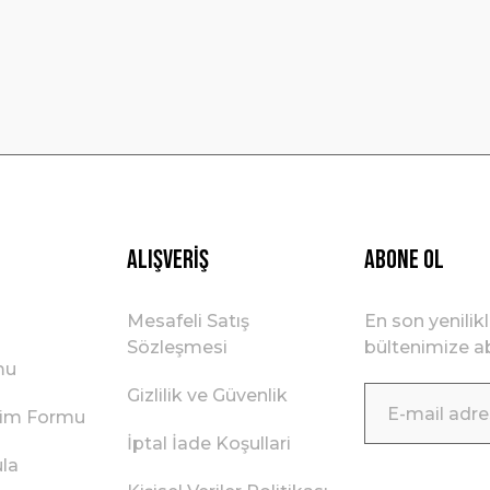
Gönder
Alışveriş
ABONE OL
Mesafeli Satış
En son yenilik
Sözleşmesi
bültenimize ab
mu
Gizlilik ve Güvenlik
irim Formu
İptal İade Koşullari
ula