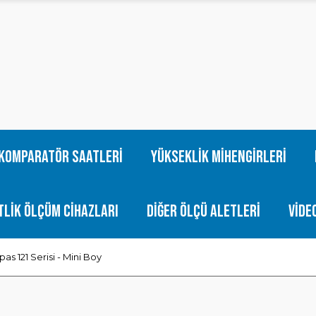
Komparatör Saatleri
Yükseklik Mihengirleri
tlik Ölçüm Cihazları
Diğer Ölçü Aletleri
Vide
s 121 Serisi - Mini Boy