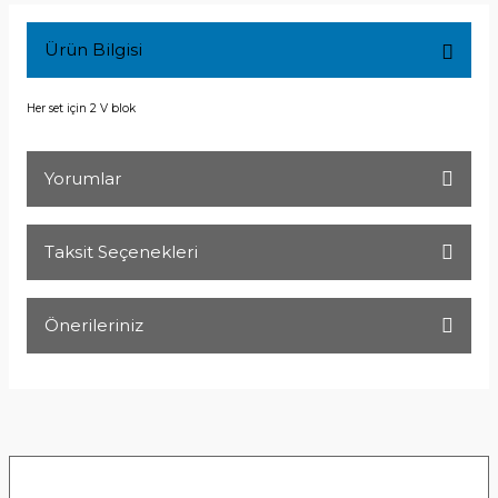
Ürün Bilgisi
Her set için 2 V blok
Yorumlar
Taksit Seçenekleri
Bu ürüne ilk yorumu siz yapın!
Önerileriniz
Yorum Yaz
Bu ürünün fiyat bilgisi, resim, ürün açıklamalarında ve diğer
konularda yetersiz gördüğünüz noktaları öneri formunu
kullanarak tarafımıza iletebilirsiniz.
Görüş ve önerileriniz için teşekkür ederiz.