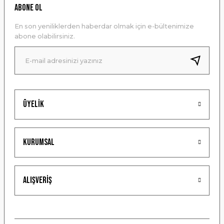
Ürün resmi kalitesiz, bozuk veya görüntülenemiyor.
ABONE OL
Ürün açıklamasında eksik bilgiler bulunuyor.
En son yeniliklerden haberdar olmak için e-bültenimize
Ürün bilgilerinde hatalar bulunuyor.
abone olabilirsiniz.
Ürün fiyatı diğer sitelerden daha pahalı.
Bu ürüne benzer farklı alternatifler olmalı.
Üyelik
Gönder
Kurumsal
Alışveriş