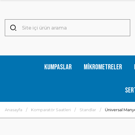
Kumpaslar
Mikrometreler
Ser
Anasayfa
Komparatör Saatleri
Standlar
Üniversal Man