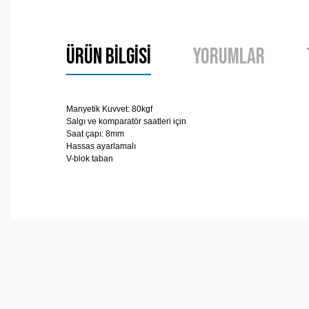
Ürün Bilgisi
Yorumlar
Manyetik Kuvvet: 80kgf
Salgı ve komparatör saatleri için
Saat çapı: 8mm
Hassas ayarlamalı
V-blok taban
Bu ürünün fiyat bilgisi, resim, ürün açıklamalarında ve 
Görüş ve önerileriniz için teşekkür ederiz.
Ürün resmi kalitesiz, bozuk veya görüntülenemiyor.
Ürün açıklamasında eksik bilgiler bulunuyor.
Ürün bilgilerinde hatalar bulunuyor.
Ürün fiyatı diğer sitelerden daha pahalı.