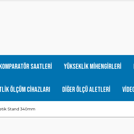
Komparatör Saatleri
Yükseklik Mihengirleri
tlik Ölçüm Cihazları
Diğer Ölçü Aletleri
Vide
yetik Stand 340mm