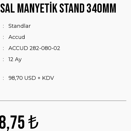
rsal Manyetik Stand 340mm
Standlar
Accud
ACCUD 282-080-02
12 Ay
98,70 USD + KDV
8,75 ₺