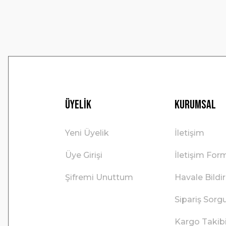
Bu ürüne benzer farklı alternatifler olmalı.
Üyelik
Kurumsal
Yeni Üyelik
İletişim
Üye Girişi
İletişim For
Şifremi Unuttum
Havale Bild
Sipariş Sorg
Kargo Takib