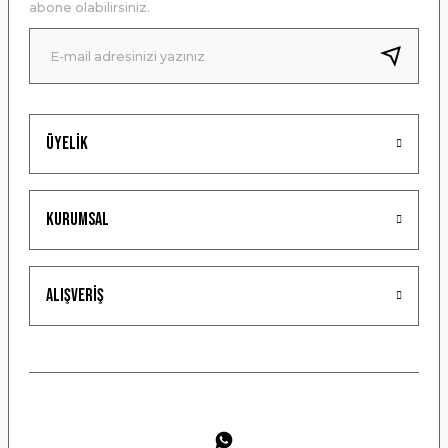
abone olabilirsiniz.
Ürün fiyatı diğer sitelerden daha pahalı.
Bu ürüne benzer farklı alternatifler olmalı.
Üyelik
Gönder
Kurumsal
Alışveriş