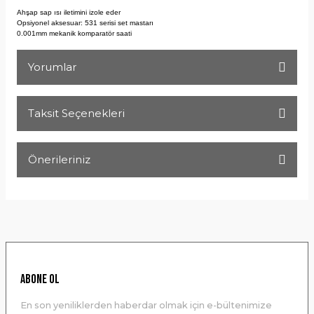
Ahşap sap ısı iletimini izole eder
Opsiyonel aksesuar: 531 serisi set
mastarı
0.001mm mekanik komparatör saati
Yorumlar
Taksit Seçenekleri
Bu ürüne ilk yorumu siz yapın!
Önerileriniz
Yorum Yaz
Bu ürünün fiyat bilgisi, resim, ürün açıklamalarında ve diğer
konularda yetersiz gördüğünüz noktaları öneri formunu
kullanarak tarafımıza iletebilirsiniz.
Görüş ve önerileriniz için teşekkür ederiz.
Ürün resmi kalitesiz, bozuk veya görüntülenemiyor.
ABONE OL
Ürün açıklamasında eksik bilgiler bulunuyor.
En son yeniliklerden haberdar olmak için e-bültenimize
Ürün bilgilerinde hatalar bulunuyor.