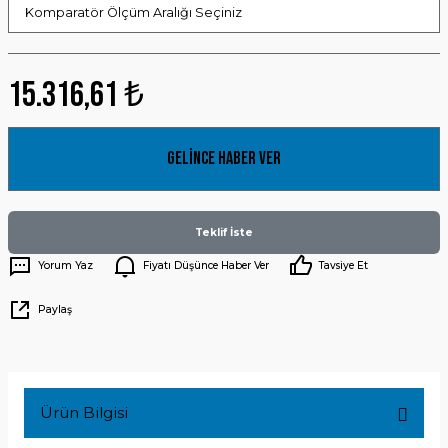
15.316,61 ₺
Gelince Haber Ver
Teklif İste
Yorum Yaz
Fiyatı Düşünce Haber Ver
Tavsiye Et
Paylaş
Ürün Bilgisi