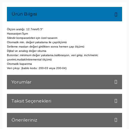
Ürün Bilgisi
Ölçüm aralığı: 12.7mm/0.5"
Hassasiyet:5μm
Silindir komparatörleri için özel tasarım
Otomatik min. değeri yakalama ile çap
ölçümü
Setleme mastarı değeri girdikten sonra
hemen çap ölçümü
Dijital ve analog değer okuma
Butonlar: minimum değer yakalama,
kalibrasyon, veri girişi, inch/metric
çevrimi,
mutlak/inkremental ölçümü
Otomatik kapanma
Veri çıkışı: (kablo kodu: 200-03 veya 200-04)
Yorumlar
Taksit Seçenekleri
Bu ürüne ilk yorumu siz yapın!
Önerileriniz
Yorum Yaz