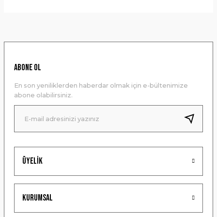
Bu ürünün fiyat bilgisi, resim, ürün açıklamalarında ve diğer
konularda yetersiz gördüğünüz noktaları öneri formunu
kullanarak tarafımıza iletebilirsiniz.
Görüş ve önerileriniz için teşekkür ederiz.
Ürün resmi kalitesiz, bozuk veya görüntülenemiyor.
ABONE OL
Ürün açıklamasında eksik bilgiler bulunuyor.
En son yeniliklerden haberdar olmak için e-bültenimize
Ürün bilgilerinde hatalar bulunuyor.
abone olabilirsiniz.
Ürün fiyatı diğer sitelerden daha pahalı.
Bu ürüne benzer farklı alternatifler olmalı.
Üyelik
Gönder
Kurumsal