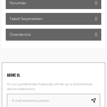
Yorumlar
Taksit Seçenekleri
Bu ürüne ilk yorumu siz yapın!
Önerileriniz
Yorum Yaz
Bu ürünün fiyat bilgisi, resim, ürün açıklamalarında ve diğer
konularda yetersiz gördüğünüz noktaları öneri formunu
kullanarak tarafımıza iletebilirsiniz.
Görüş ve önerileriniz için teşekkür ederiz.
Ürün resmi kalitesiz, bozuk veya görüntülenemiyor.
ABONE OL
Ürün açıklamasında eksik bilgiler bulunuyor.
En son yeniliklerden haberdar olmak için e-bültenimize
Ürün bilgilerinde hatalar bulunuyor.
abone olabilirsiniz.
Ürün fiyatı diğer sitelerden daha pahalı.
Bu ürüne benzer farklı alternatifler olmalı.