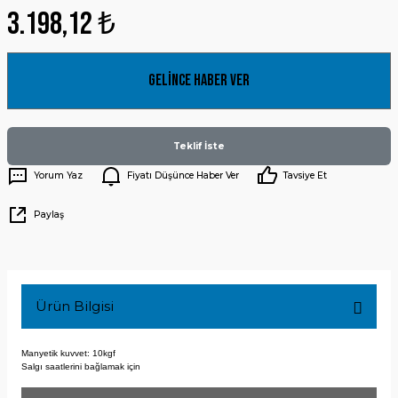
3.198,12 ₺
Gelince Haber Ver
Teklif İste
Yorum Yaz
Fiyatı Düşünce Haber Ver
Tavsiye Et
Paylaş
Ürün Bilgisi
Manyetik kuvvet: 10kgf
Salgı saatlerini
bağlamak için