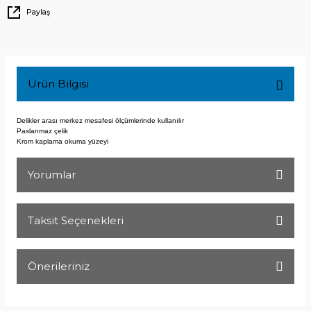
Paylaş
Ürün Bilgisi
Delikler arası merkez mesafesi
ölçümlerinde kullanılır
Paslanmaz çelik
Krom kaplama okuma yüzeyi
Yorumlar
Taksit Seçenekleri
Bu ürüne ilk yorumu siz yapın!
Önerileriniz
Yorum Yaz
Bu ürünün fiyat bilgisi, resim, ürün açıklamalarında ve diğer