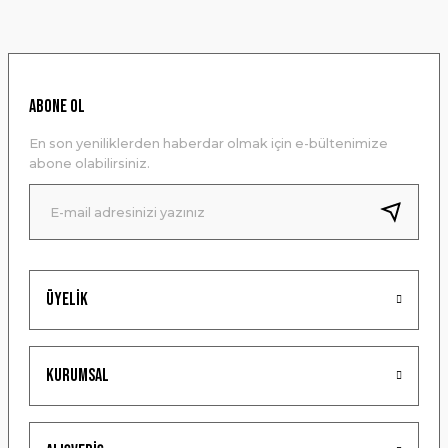
konularda yetersiz gördüğünüz noktaları öneri formunu
kullanarak tarafımıza iletebilirsiniz.
Görüş ve önerileriniz için teşekkür ederiz.
Ürün resmi kalitesiz, bozuk veya görüntülenemiyor.
ABONE OL
Ürün açıklamasında eksik bilgiler bulunuyor.
En son yeniliklerden haberdar olmak için e-bültenimize
Ürün bilgilerinde hatalar bulunuyor.
abone olabilirsiniz.
Ürün fiyatı diğer sitelerden daha pahalı.
Bu ürüne benzer farklı alternatifler olmalı.
Üyelik
Gönder
Kurumsal