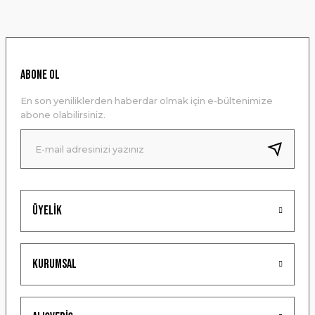
konularda yetersiz gördüğünüz noktaları öneri formunu
kullanarak tarafımıza iletebilirsiniz.
Görüş ve önerileriniz için teşekkür ederiz.
Ürün resmi kalitesiz, bozuk veya görüntülenemiyor.
ABONE OL
Ürün açıklamasında eksik bilgiler bulunuyor.
En son yeniliklerden haberdar olmak için e-bültenimize
Ürün bilgilerinde hatalar bulunuyor.
abone olabilirsiniz.
Ürün fiyatı diğer sitelerden daha pahalı.
Bu ürüne benzer farklı alternatifler olmalı.
Üyelik
Gönder
Kurumsal