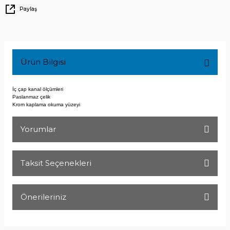
Paylaş
Ürün Bilgisi
İç çap kanal ölçümleri
Paslanmaz çelik
Krom kaplama okuma yüzeyi
Yorumlar
Taksit Seçenekleri
Bu ürüne ilk yorumu siz yapın!
Önerileriniz
Yorum Yaz
Bu ürünün fiyat bilgisi, resim, ürün açıklamalarında ve diğer