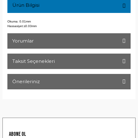
Ürün Bilgisi
Okuma: 0.01mm
Hassasiyet:±0.03mm
Yorumlar
Taksit Seçenekleri
Bu ürüne ilk yorumu siz yapın!
Önerileriniz
Yorum Yaz
Bu ürünün fiyat bilgisi, resim, ürün açıklamalarında ve diğer
konularda yetersiz gördüğünüz noktaları öneri formunu
kullanarak tarafımıza iletebilirsiniz.
Görüş ve önerileriniz için teşekkür ederiz.
Ürün resmi kalitesiz, bozuk veya görüntülenemiyor.
ABONE OL