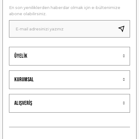
Ürün açıklamasında eksik bilgiler bulunuyor.
En son yeniliklerden haberdar olmak için e-bültenimize
Ürün bilgilerinde hatalar bulunuyor.
abone olabilirsiniz.
Ürün fiyatı diğer sitelerden daha pahalı.
Bu ürüne benzer farklı alternatifler olmalı.
Üyelik
Gönder
Kurumsal
Alışveriş