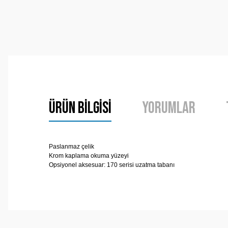
Ürün Bilgisi
Yorumlar
Paslanmaz çelik
Krom kaplama okuma yüzeyi
Opsiyonel aksesuar: 170 serisi
uzatma tabanı
Bu ürünün fiyat bilgisi, resim, ürün açıklamalarında ve 
Görüş ve önerileriniz için teşekkür ederiz.