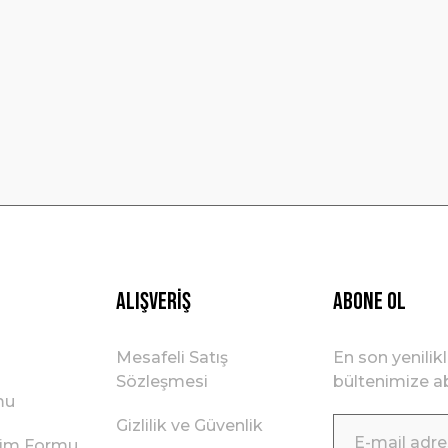
Yorum Yaz
Gönder
Alışveriş
ABONE OL
Mesafeli Satış
En son yenilik
Sözleşmesi
bültenimize ab
mu
Gizlilik ve Güvenlik
irim Formu