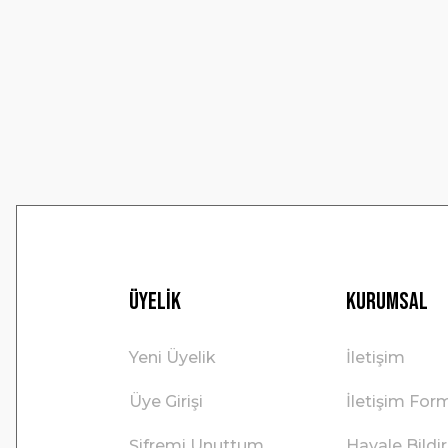
Ürün resmi kalitesiz, bozuk veya görüntülenemiyor.
Ürün açıklamasında eksik bilgiler bulunuyor.
Ürün bilgilerinde hatalar bulunuyor.
Ürün fiyatı diğer sitelerden daha pahalı.
Bu ürüne benzer farklı alternatifler olmalı.
Üyelik
Kurumsal
Yeni Üyelik
İletişim
Üye Girişi
İletişim For
Şifremi Unuttum
Havale Bild