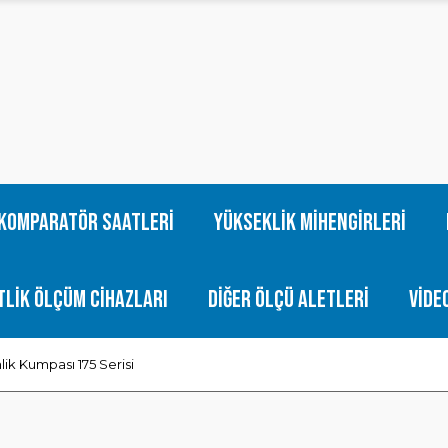
Komparatör Saatleri
Yükseklik Mihengirleri
tlik Ölçüm Cihazları
Diğer Ölçü Aletleri
Vide
ik Kumpası 175 Serisi