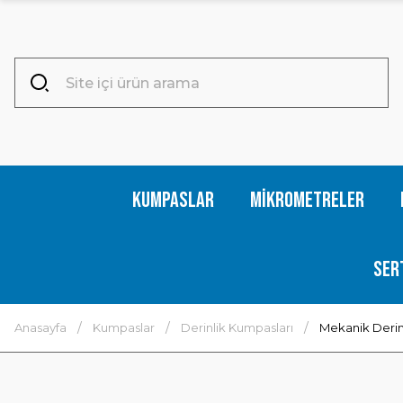
Kumpaslar
Mikrometreler
Ser
Anasayfa
Kumpaslar
Derinlik Kumpasları
Mekanik Derinl