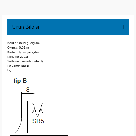
Ürün Bilgisi
Boru et kalınlığı ölçümü
Okuma: 0.01mm
Karbür ölçüm yüzeyleri
Kilitleme vidası
Setleme mastarları (dahil)
( 0-25mm hariç)
Uç: