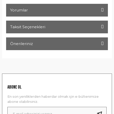
Yorumlar
Taksit Seçenekleri
Bu ürüne ilk yorumu siz yapın!
Önerileriniz
Yorum Yaz
Bu ürünün fiyat bilgisi, resim, ürün açıklamalarında ve diğer
konularda yetersiz gördüğünüz noktaları öneri formunu
kullanarak tarafımıza iletebilirsiniz.
Görüş ve önerileriniz için teşekkür ederiz.
Ürün resmi kalitesiz, bozuk veya görüntülenemiyor.
ABONE OL
Ürün açıklamasında eksik bilgiler bulunuyor.
En son yeniliklerden haberdar olmak için e-bültenimize
Ürün bilgilerinde hatalar bulunuyor.
abone olabilirsiniz.
Ürün fiyatı diğer sitelerden daha pahalı.
Bu ürüne benzer farklı alternatifler olmalı.