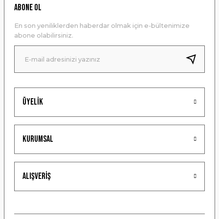
Ürün resmi kalitesiz, bozuk veya görüntülenemiyor.
ABONE OL
Ürün açıklamasında eksik bilgiler bulunuyor.
En son yeniliklerden haberdar olmak için e-bültenimize
Ürün bilgilerinde hatalar bulunuyor.
abone olabilirsiniz.
Ürün fiyatı diğer sitelerden daha pahalı.
Bu ürüne benzer farklı alternatifler olmalı.
Üyelik
Gönder
Kurumsal
Alışveriş