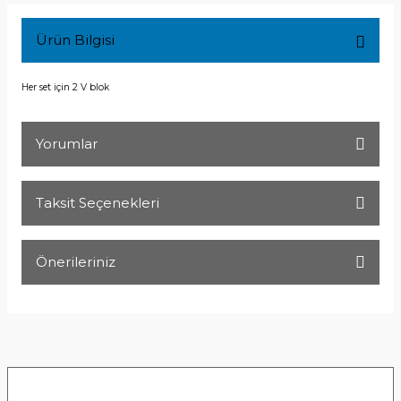
Ürün Bilgisi
Her set için 2 V blok
Yorumlar
Taksit Seçenekleri
Bu ürüne ilk yorumu siz yapın!
Önerileriniz
Yorum Yaz
Bu ürünün fiyat bilgisi, resim, ürün açıklamalarında ve diğer
konularda yetersiz gördüğünüz noktaları öneri formunu
kullanarak tarafımıza iletebilirsiniz.
Görüş ve önerileriniz için teşekkür ederiz.