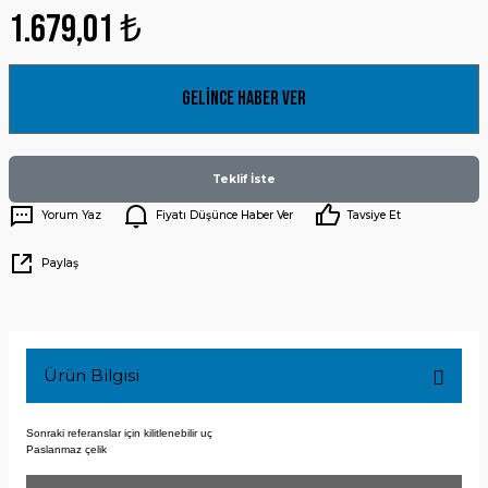
1.679,01 ₺
Gelince Haber Ver
Teklif İste
Yorum Yaz
Fiyatı Düşünce Haber Ver
Tavsiye Et
Paylaş
Ürün Bilgisi
Sonraki referanslar için kilitlenebilir uç
Paslanmaz çelik