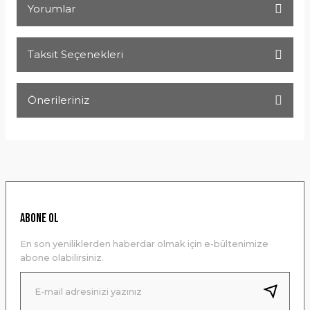
Yorumlar
Taksit Seçenekleri
Bu ürüne ilk yorumu siz yapın!
Önerileriniz
Yorum Yaz
Bu ürünün fiyat bilgisi, resim, ürün açıklamalarında ve diğer
konularda yetersiz gördüğünüz noktaları öneri formunu
kullanarak tarafımıza iletebilirsiniz.
Görüş ve önerileriniz için teşekkür ederiz.
Ürün resmi kalitesiz, bozuk veya görüntülenemiyor.
ABONE OL
Ürün açıklamasında eksik bilgiler bulunuyor.
En son yeniliklerden haberdar olmak için e-bültenimize
Ürün bilgilerinde hatalar bulunuyor.
abone olabilirsiniz.
Ürün fiyatı diğer sitelerden daha pahalı.
Bu ürüne benzer farklı alternatifler olmalı.