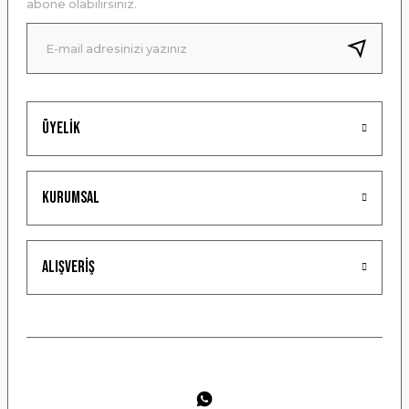
abone olabilirsiniz.
Ürün fiyatı diğer sitelerden daha pahalı.
Bu ürüne benzer farklı alternatifler olmalı.
Üyelik
Gönder
Kurumsal
Alışveriş