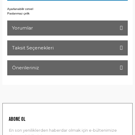
Ayarlanabilir cetvel
Paslanmaz çelik
Yorumlar
Taksit Seçenekleri
Bu ürüne ilk yorumu siz yapın!
Önerileriniz
Yorum Yaz
Bu ürünün fiyat bilgisi, resim, ürün açıklamalarında ve diğer
konularda yetersiz gördüğünüz noktaları öneri formunu
kullanarak tarafımıza iletebilirsiniz.
Görüş ve önerileriniz için teşekkür ederiz.
Ürün resmi kalitesiz, bozuk veya görüntülenemiyor.
ABONE OL
Ürün açıklamasında eksik bilgiler bulunuyor.
En son yeniliklerden haberdar olmak için e-bültenimize
Ürün bilgilerinde hatalar bulunuyor.