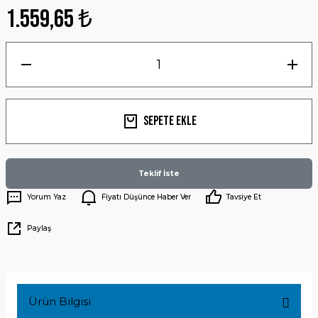
1.559,65 ₺
Sepete Ekle
Teklif İste
Yorum Yaz
Fiyatı Düşünce Haber Ver
Tavsiye Et
Paylaş
Ürün Bilgisi