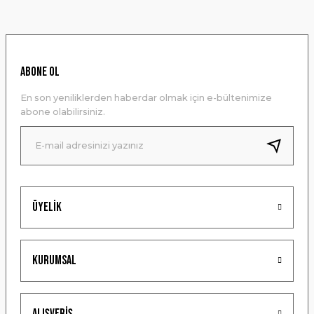
konularda yetersiz gördüğünüz noktaları öneri formunu
kullanarak tarafımıza iletebilirsiniz.
Görüş ve önerileriniz için teşekkür ederiz.
Ürün resmi kalitesiz, bozuk veya görüntülenemiyor.
ABONE OL
Ürün açıklamasında eksik bilgiler bulunuyor.
En son yeniliklerden haberdar olmak için e-bültenimize
Ürün bilgilerinde hatalar bulunuyor.
abone olabilirsiniz.
Ürün fiyatı diğer sitelerden daha pahalı.
Bu ürüne benzer farklı alternatifler olmalı.
Üyelik
Gönder
Kurumsal
Alışveriş