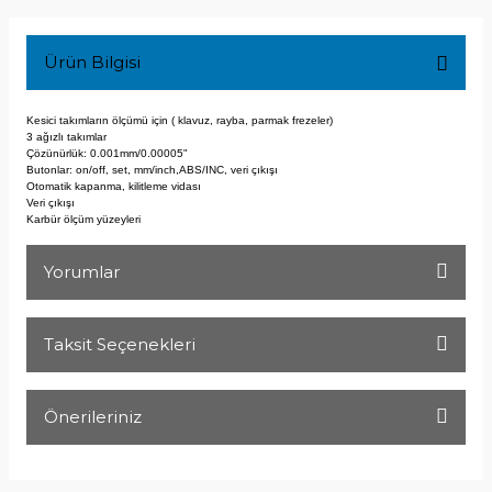
Ürün Bilgisi
Kesici takımların ölçümü için ( klavuz, rayba,
parmak frezeler)
3 ağızlı takımlar
Çözünürlük: 0.001mm/0.00005"
Butonlar: on/off, set, mm/inch,ABS/INC, veri çıkışı
Otomatik kapanma, kilitleme vidası
Veri çıkışı
Karbür ölçüm yüzeyleri
Yorumlar
Taksit Seçenekleri
Bu ürüne ilk yorumu siz yapın!
Önerileriniz
Yorum Yaz
Bu ürünün fiyat bilgisi, resim, ürün açıklamalarında ve diğer