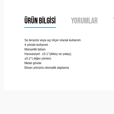
Ürün Bilgisi
Yorumlar
Su terazisi veya açı ölçer olarak kullanım
4 yönde kullanım
Manyetik taban
Hassasiyet : ±0.1°(dikey ve yatay),
±0.2°( diğer yönler)
Metal gövde
Ekran yönünü otomatik algılama
Bu ürünün fiyat bilgisi, resim, ürün açıklamalarında ve 
Görüş ve önerileriniz için teşekkür ederiz.
Ürün resmi kalitesiz, bozuk veya görüntülenemiyor.
Ürün açıklamasında eksik bilgiler bulunuyor.