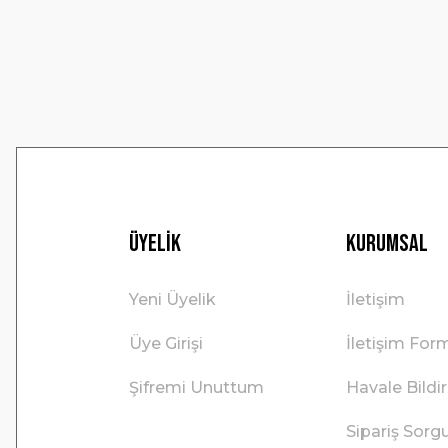
Ürün bilgilerinde hatalar bulunuyor.
Ürün fiyatı diğer sitelerden daha pahalı.
Bu ürüne benzer farklı alternatifler olmalı.
Üyelik
Kurumsal
Yeni Üyelik
İletişim
Üye Girişi
İletişim For
Şifremi Unuttum
Havale Bild
Sipariş Sorg