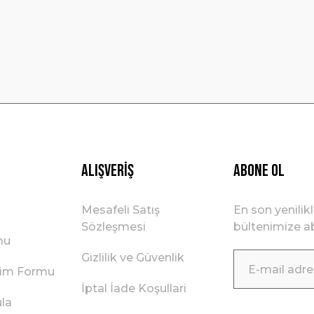
Gönder
Alışveriş
ABONE OL
Mesafeli Satış
En son yenilik
Sözleşmesi
bültenimize ab
mu
Gizlilik ve Güvenlik
irim Formu
İptal İade Koşullari
ula