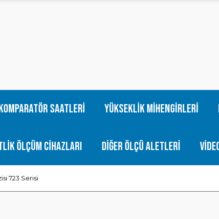
Komparatör Saatleri
Yükseklik Mihengirleri
tlik Ölçüm Cihazları
Diğer Ölçü Aletleri
Vide
isi 723 Serisi