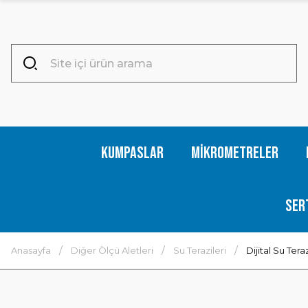
Kumpaslar
Mikrometreler
Ser
Anasayfa
Diğer Ölçü Aletleri
Su Terazileri
Dijital Su Teraz