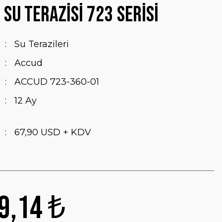
l Su Terazisi 723 Serisi
Su Terazileri
Accud
ACCUD 723-360-01
12 Ay
67,90 USD + KDV
9,14 ₺