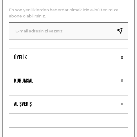
Ürün açıklamasında eksik bilgiler bulunuyor.
En son yeniliklerden haberdar olmak için e-bültenimize
Ürün bilgilerinde hatalar bulunuyor.
abone olabilirsiniz.
Ürün fiyatı diğer sitelerden daha pahalı.
Bu ürüne benzer farklı alternatifler olmalı.
Üyelik
Gönder
Kurumsal
Alışveriş