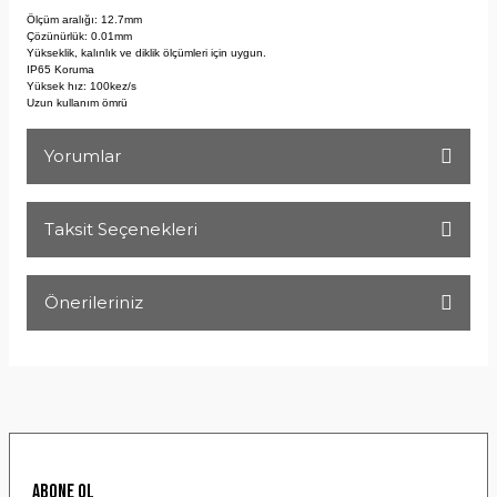
Ölçüm aralığı: 12.7mm
Çözünürlük: 0.01mm
Yükseklik, kalınlık ve diklik ölçümleri için uygun.
IP65 Koruma
Yüksek hız: 100kez/s
Uzun kullanım ömrü
Yorumlar
Taksit Seçenekleri
Bu ürüne ilk yorumu siz yapın!
Önerileriniz
Yorum Yaz
Bu ürünün fiyat bilgisi, resim, ürün açıklamalarında ve diğer
konularda yetersiz gördüğünüz noktaları öneri formunu
kullanarak tarafımıza iletebilirsiniz.
Görüş ve önerileriniz için teşekkür ederiz.
Ürün resmi kalitesiz, bozuk veya görüntülenemiyor.
ABONE OL