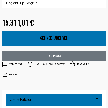
15.311,01 ₺
Gelince Haber Ver
Teklif İste
Yorum Yaz
Fiyatı Düşünce Haber Ver
Tavsiye Et
Paylaş
Ürün Bilgisi