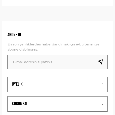
Bu ürünün fiyat bilgisi, resim, ürün açıklamalarında ve diğer
konularda yetersiz gördüğünüz noktaları öneri formunu
kullanarak tarafımıza iletebilirsiniz.
Görüş ve önerileriniz için teşekkür ederiz.
Ürün resmi kalitesiz, bozuk veya görüntülenemiyor.
ABONE OL
Ürün açıklamasında eksik bilgiler bulunuyor.
En son yeniliklerden haberdar olmak için e-bültenimize
Ürün bilgilerinde hatalar bulunuyor.
abone olabilirsiniz.
Ürün fiyatı diğer sitelerden daha pahalı.
Bu ürüne benzer farklı alternatifler olmalı.
Üyelik
Gönder
Kurumsal