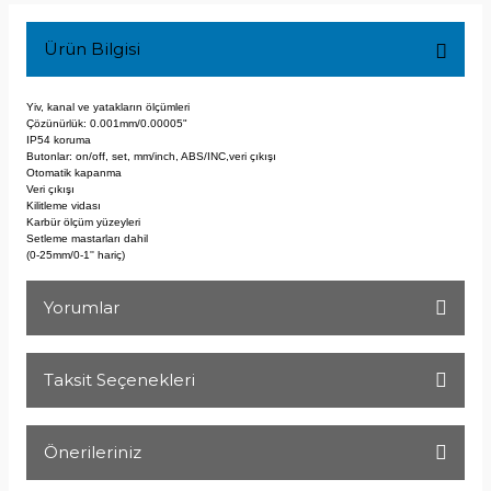
Ürün Bilgisi
Yiv, kanal ve yatakların ölçümleri
Çözünürlük: 0.001mm/0.00005"
IP54 koruma
Butonlar: on/off, set, mm/inch, ABS/INC,
veri çıkışı
Otomatik kapanma
Veri çıkışı
Kilitleme vidası
Karbür ölçüm yüzeyleri
Setleme mastarları dahil
(0-25mm/0-1'' hariç)
Yorumlar
Taksit Seçenekleri
Bu ürüne ilk yorumu siz yapın!
Önerileriniz
Yorum Yaz