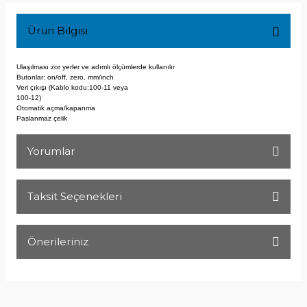
Ürün Bilgisi
Ulaşılması zor yerler ve adımlı ölçümlerde kullanılır
Butonlar: on/off, zero, mm/inch
Veri çıkışı (Kablo kodu:100-11 veya
100-12)
Otomatik açma/kapanma
Paslanmaz çelik
Yorumlar
Taksit Seçenekleri
Bu ürüne ilk yorumu siz yapın!
Önerileriniz
Yorum Yaz
Bu ürünün fiyat bilgisi, resim, ürün açıklamalarında ve diğer
konularda yetersiz gördüğünüz noktaları öneri formunu
kullanarak tarafımıza iletebilirsiniz.