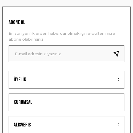
Görüş ve önerileriniz için teşekkür ederiz.
Ürün resmi kalitesiz, bozuk veya görüntülenemiyor.
ABONE OL
Ürün açıklamasında eksik bilgiler bulunuyor.
En son yeniliklerden haberdar olmak için e-bültenimize
Ürün bilgilerinde hatalar bulunuyor.
abone olabilirsiniz.
Ürün fiyatı diğer sitelerden daha pahalı.
Bu ürüne benzer farklı alternatifler olmalı.
Üyelik
Gönder
Kurumsal
Alışveriş