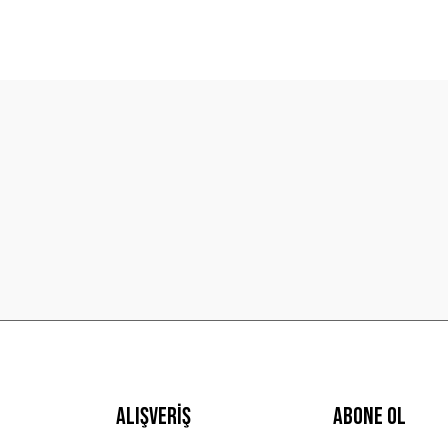
diğer konularda yetersiz gördüğünüz noktaları öneri formunu kullanarak t
Bu ürüne ilk yorumu siz yapın!
Yorum Yaz
Gönder
Alışveriş
ABONE OL