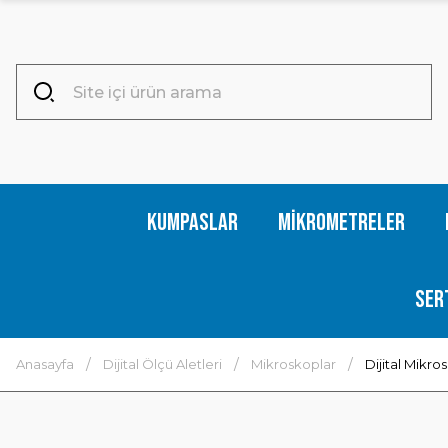
Kumpaslar
Mikrometreler
Ser
Anasayfa
Dijital Ölçü Aletleri
Mikroskoplar
Dijital Mik