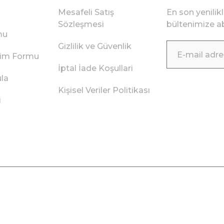
Mesafeli Satış
En son yenilik
Sözleşmesi
bültenimize ab
mu
Gizlilik ve Güvenlik
irim Formu
İptal İade Koşullari
ula
Kişisel Veriler Politikası
i