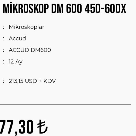
l Mikroskop DM 600 450-600X
Mikroskoplar
Accud
ACCUD DM600
12 Ay
213,15 USD + KDV
77,30 ₺