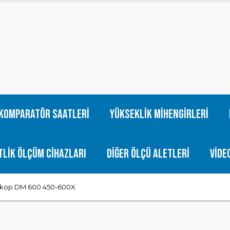
Komparatör Saatleri
Yükseklik Mihengirleri
tlik Ölçüm Cihazları
Diğer Ölçü Aletleri
Vide
roskop DM 600 450-600X