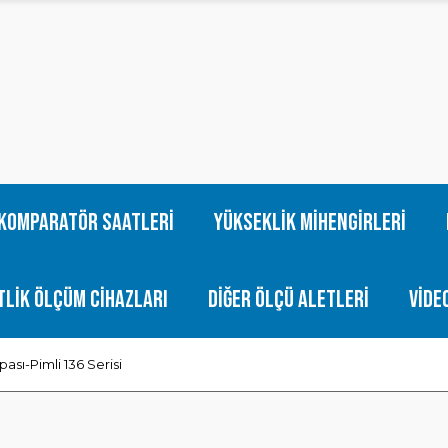
Komparatör Saatleri
Yükseklik Mihengirleri
tlik Ölçüm Cihazları
Diğer Ölçü Aletleri
Vide
pası-Pimli 136 Serisi