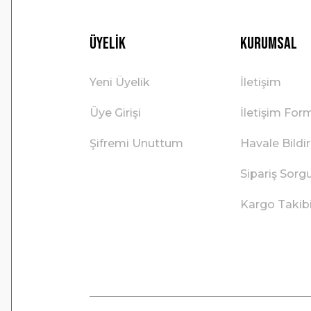
Üyelik
Kurumsal
Yeni Üyelik
İletişim
Üye Girişi
İletişim For
Şifremi Unuttum
Havale Bild
Sipariş Sorg
Kargo Takib