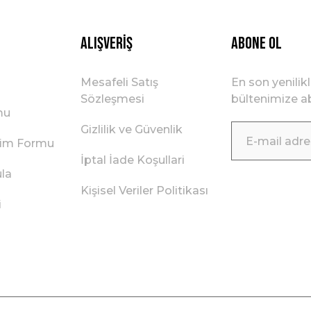
Gönder
Alışveriş
ABONE OL
Mesafeli Satış
En son yenilik
Sözleşmesi
bültenimize ab
mu
Gizlilik ve Güvenlik
irim Formu
İptal İade Koşullari
ula
Kişisel Veriler Politikası
i