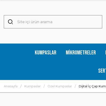
Kumpaslar
Mikrometreler
Ser
Anasayfa
Kumpaslar
Özel Kumpaslar
Dijital İç Çap Kum