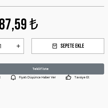
87,59 ₺
Sepete Ekle
Teklif İste
z
Fiyatı Düşünce Haber Ver
Tavsiye Et