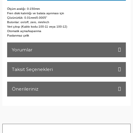
Ölçüm aralığı: 0-150mm
Fren diski kalınlığı ve balata aşınması için
Çözünürlük: 0.01mm/0.0005"
Butonlar: on/off, zero, mm/inch
Veri çıkışı (Kablo kodu:100-11 veya 100-12)
Otomatik açma/kapanma
Paslanmaz çelik
Yorumlar
Taksit Seçenekleri
Bu ürüne ilk yorumu siz yapın!
Önerileriniz
Yorum Yaz
Bu ürünün fiyat bilgisi, resim, ürün açıklamalarında ve diğer
konularda yetersiz gördüğünüz noktaları öneri formunu
kullanarak tarafımıza iletebilirsiniz.
Görüş ve önerileriniz için teşekkür ederiz.