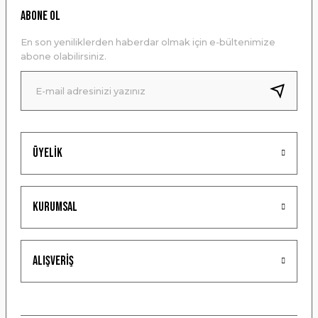
Ürün resmi kalitesiz, bozuk veya görüntülenemiyor.
ABONE OL
Ürün açıklamasında eksik bilgiler bulunuyor.
En son yeniliklerden haberdar olmak için e-bültenimize
Ürün bilgilerinde hatalar bulunuyor.
abone olabilirsiniz.
Ürün fiyatı diğer sitelerden daha pahalı.
Bu ürüne benzer farklı alternatifler olmalı.
Üyelik
Gönder
Kurumsal
Alışveriş