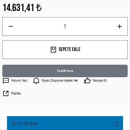
14.631,41 ₺
Sepete Ekle
Teklif İste
Yorum Yaz
Fiyatı Düşünce Haber Ver
Tavsiye Et
Paylaş
Ürün Bilgisi