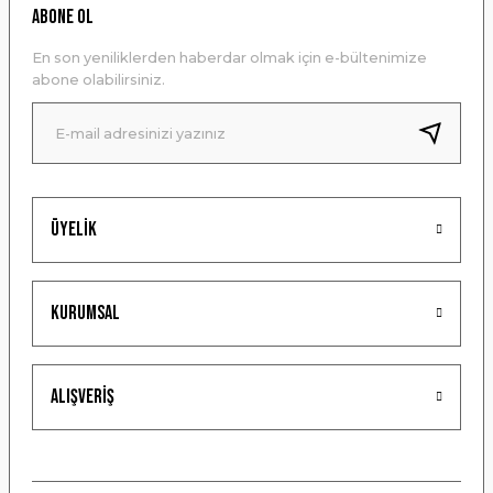
Ürün resmi kalitesiz, bozuk veya görüntülenemiyor.
ABONE OL
Ürün açıklamasında eksik bilgiler bulunuyor.
En son yeniliklerden haberdar olmak için e-bültenimize
Ürün bilgilerinde hatalar bulunuyor.
abone olabilirsiniz.
Ürün fiyatı diğer sitelerden daha pahalı.
Bu ürüne benzer farklı alternatifler olmalı.
Üyelik
Gönder
Kurumsal
Alışveriş