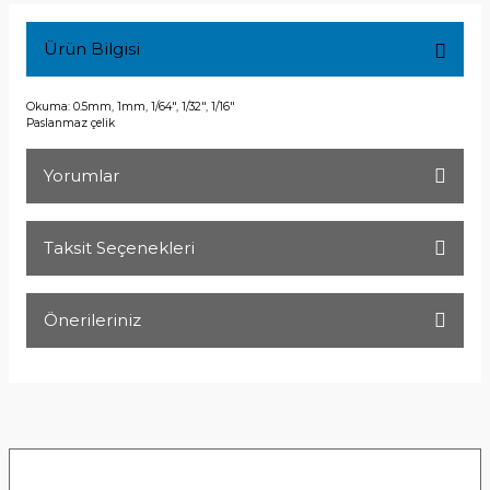
Ürün Bilgisi
Okuma: 0.5mm, 1mm, 1/64", 1/32", 1/16"
Paslanmaz çelik
Yorumlar
Taksit Seçenekleri
Bu ürüne ilk yorumu siz yapın!
Önerileriniz
Yorum Yaz
Bu ürünün fiyat bilgisi, resim, ürün açıklamalarında ve diğer
konularda yetersiz gördüğünüz noktaları öneri formunu
kullanarak tarafımıza iletebilirsiniz.
Görüş ve önerileriniz için teşekkür ederiz.