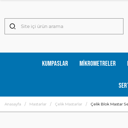
Kumpaslar
Mikrometreler
Ser
Anasayfa
Mastarlar
Çelik Mastarlar
Çelik Blok Mastar Se