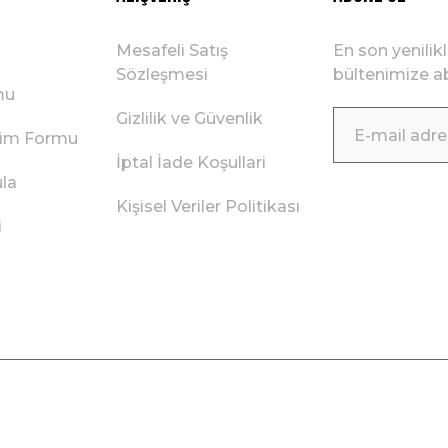
Mesafeli Satış
En son yenilik
Sözleşmesi
bültenimize ab
mu
Gizlilik ve Güvenlik
irim Formu
İptal İade Koşullari
ula
Kişisel Veriler Politikası
i