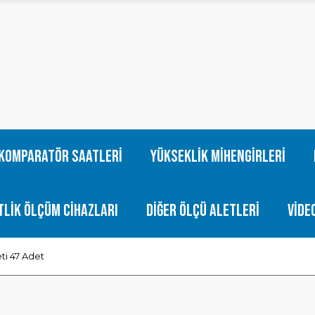
Komparatör Saatleri
Yükseklik Mihengirleri
tlik Ölçüm Cihazları
Diğer Ölçü Aletleri
Vide
ti 47 Adet