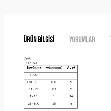
Ürün Bilgisi
Yorumlar
Çelik
ISO 3650
Boy(mm)
Adım(mm)
Adet
1.005
-
1
1.01 - 1.09
0.01
9
1.1 - 1.9
0.1
9
1 - 24
1
24
25 - 100
25
4