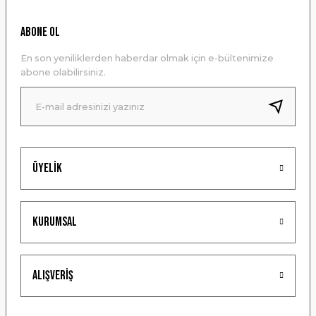
Ürün resmi kalitesiz, bozuk veya görüntülenemiyor.
ABONE OL
Ürün açıklamasında eksik bilgiler bulunuyor.
En son yeniliklerden haberdar olmak için e-bültenimize
Ürün bilgilerinde hatalar bulunuyor.
abone olabilirsiniz.
Ürün fiyatı diğer sitelerden daha pahalı.
Bu ürüne benzer farklı alternatifler olmalı.
Üyelik
Gönder
Kurumsal
Alışveriş