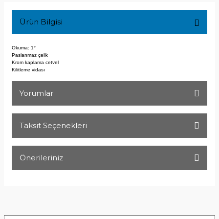
Ürün Bilgisi
Okuma: 1°
Paslanmaz çelik
Krom kaplama cetvel
Kilitleme vidası
Yorumlar
Taksit Seçenekleri
Bu ürüne ilk yorumu siz yapın!
Önerileriniz
Yorum Yaz
Bu ürünün fiyat bilgisi, resim, ürün açıklamalarında ve diğer
konularda yetersiz gördüğünüz noktaları öneri formunu
kullanarak tarafımıza iletebilirsiniz.
Görüş ve önerileriniz için teşekkür ederiz.