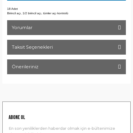
18 Adet
Birincil açı, 1/2 birincil açı, tümler açı kontrolü
Yorumlar
Taksit Seçenekleri
Bu ürüne ilk yorumu siz yapın!
Önerileriniz
Yorum Yaz
Bu ürünün fiyat bilgisi, resim, ürün açıklamalarında ve diğer
konularda yetersiz gördüğünüz noktaları öneri formunu
kullanarak tarafımıza iletebilirsiniz.
Görüş ve önerileriniz için teşekkür ederiz.
Ürün resmi kalitesiz, bozuk veya görüntülenemiyor.
ABONE OL
Ürün açıklamasında eksik bilgiler bulunuyor.
En son yeniliklerden haberdar olmak için e-bültenimize
Ürün bilgilerinde hatalar bulunuyor.