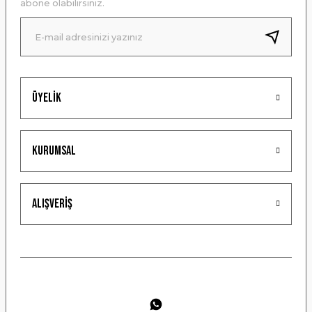
abone olabilirsiniz.
Ürün fiyatı diğer sitelerden daha pahalı.
Bu ürüne benzer farklı alternatifler olmalı.
Üyelik
Gönder
Kurumsal
Alışveriş