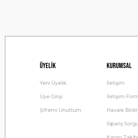
Bu ürüne benzer farklı alternatifler olmalı.
Üyelik
Kurumsal
Yeni Üyelik
İletişim
Üye Girişi
İletişim For
Şifremi Unuttum
Havale Bild
Sipariş Sorg
Kargo Takib