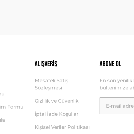
Gönder
Alışveriş
ABONE OL
Mesafeli Satış
En son yenilik
Sözleşmesi
bültenimize ab
mu
Gizlilik ve Güvenlik
irim Formu
İptal İade Koşullari
ula
Kişisel Veriler Politikası
i