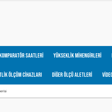
Komparatör Saatleri
Yükseklik Mihengirleri
tlik Ölçüm Cihazları
Diğer Ölçü Aletleri
Vide
risi