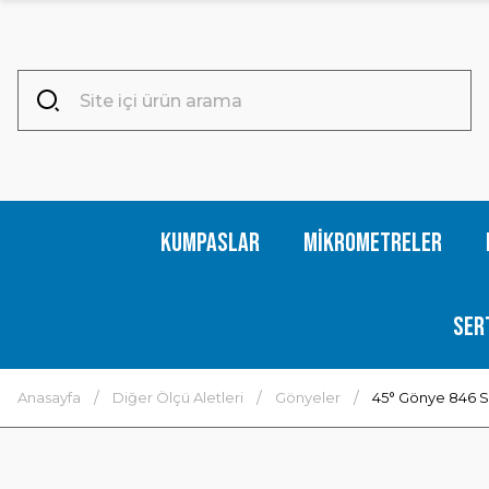
Kumpaslar
Mikrometreler
Ser
Anasayfa
Diğer Ölçü Aletleri
Gönyeler
45° Gönye 846 Se