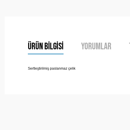
Ürün Bilgisi
Yorumlar
Sertleştirilmiş paslanmaz çelik
Bu ürünün fiyat bilgisi, resim, ürün açıklamalarında ve 
Görüş ve önerileriniz için teşekkür ederiz.
Ürün resmi kalitesiz, bozuk veya görüntülenemiyor.
Ürün açıklamasında eksik bilgiler bulunuyor.
Ürün bilgilerinde hatalar bulunuyor.
Ürün fiyatı diğer sitelerden daha pahalı.